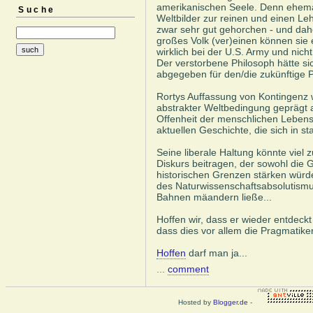
amerikanischen Seele. Denn ehemali
Suche
Weltbilder zur reinen und einen L
zwar sehr gut gehorchen - und dahe
großes Volk (ver)einen können sie
wirklich bei der U.S. Army und nicht
Der verstorbene Philosoph hätte si
abgegeben für den/die zukünftige P
Rortys Auffassung von Kontingenz w
abstrakter Weltbedingung geprägt al
Offenheit der menschlichen Lebense
aktuellen Geschichte, die sich in st
Seine liberale Haltung könnte viel 
Diskurs beitragen, der sowohl die 
historischen Grenzen stärken würde
des Naturwissenschaftsabsolutismus
Bahnen mäandern ließe...
Hoffen wir, dass er wieder entdeckt
dass dies vor allem die Pragmatike
Hoffen
darf man ja...
...
comment
Hosted by
Blogger.de
-