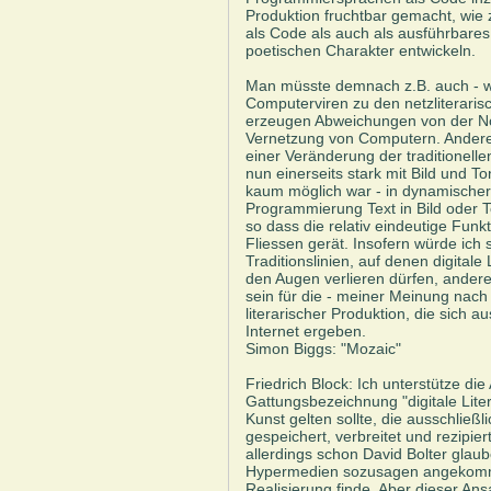
Produktion fruchtbar gemacht, wie 
als Code als auch als ausführbare
poetischen Charakter entwickeln.
Man müsste demnach z.B. auch - wi
Computerviren zu den netzliterari
erzeugen Abweichungen von der No
Vernetzung von Computern. Anderer
einer Veränderung der traditionell
nun einerseits stark mit Bild und T
kaum möglich war - in dynamischer
Programmierung Text in Bild oder T
so dass die relativ eindeutige Fun
Fliessen gerät. Insofern würde ich 
Traditionslinien, auf denen digitale
den Augen verlieren dürfen, anderer
sein für die - meiner Meinung nach
literarischer Produktion, die sich
Internet ergeben.
Simon Biggs: "Mozaic"
Friedrich Block: Ich unterstütze di
Gattungsbezeichnung "digitale Liter
Kunst gelten sollte, die ausschließl
gespeichert, verbreitet und rezipie
allerdings schon David Bolter gla
Hypermedien sozusagen angekommen
Realisierung finde. Aber dieser Ans