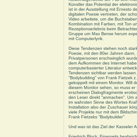
Künstler das Potential der elektron
ist in der Ausstellung mit Ernesto 
digitalen Poesie vertreten, der sch
Video arbeitete, um die Buchstaben
Kombination mit Farben, mit Ton u
Rezeptionserlebnis beim Betrachter
Gruppe um Max Bense herum experi
mit Computerlyrik.
Diese Tendenzen stehen noch stark
Poesie, mit den 80er Jahren dann,
Privatpersonen erschwinglich wurde
dem Aufkommen des Internet haben
computerbasierter Literatur entwick
Tendenzen sichtbar werden lassen.
"Bodybuilding" von Frank Fietzek z
gekoppelt mit einem Monitor. Will 
diesem Monitor sehen, so muss er
erscheinen Dialogfragmente erotis
den Leser direkt "anmachen". Um a
im wahrsten Sinne des Wortes Krafta
Installation also der Zuschauer körp
viele Projekte nur mit dem Bildsch
Frank Fietzeks "Bodybuilder"
Und was ist das Ziel der Kasseler 
Friedrich Block: Einerseits beabsich