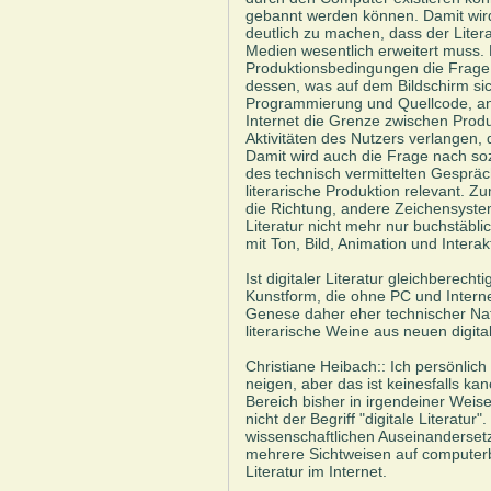
gebannt werden können. Damit wird s
deutlich zu machen, dass der Liter
Medien wesentlich erweitert muss. E
Produktionsbedingungen die Frage 
dessen, was auf dem Bildschirm sic
Programmierung und Quellcode, an
Internet die Grenze zwischen Produ
Aktivitäten des Nutzers verlangen, 
Damit wird auch die Frage nach so
des technisch vermittelten Gesprächs
literarische Produktion relevant. Z
die Richtung, andere Zeichensyste
Literatur nicht mehr nur buchstäbl
mit Ton, Bild, Animation und Interak
Ist digitaler Literatur gleichberechtigt
Kunstform, die ohne PC und Intern
Genese daher eher technischer Natu
literarische Weine aus neuen digit
Christiane Heibach:: Ich persönlich
neigen, aber das ist keinesfalls k
Bereich bisher in irgendeiner Weise
nicht der Begriff "digitale Literatur
wissenschaftlichen Auseinanderset
mehrere Sichtweisen auf computerb
Literatur im Internet.