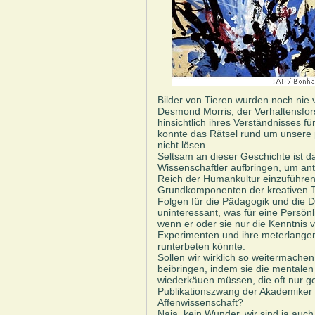
Bilder von Tieren wurden noch nie v
Desmond Morris, der Verhaltensfor
hinsichtlich ihres Verständnisses f
konnte das Rätsel rund um unsere p
nicht lösen.
Seltsam an dieser Geschichte ist d
Wissenschaftler aufbringen, um an
Reich der Humankultur einzuführen. 
Grundkomponenten der kreativen Tä
Folgen für die Pädagogik und die 
uninteressant, was für eine Persönl
wenn er oder sie nur die Kenntnis 
Experimenten und ihre meterlangen
runterbeten könnte.
Sollen wir wirklich so weitermache
beibringen, indem sie die mentale
wiederkäuen müssen, die oft nur 
Publikationszwang der Akademiker g
Affenwissenschaft?
Naja, kein Wunder, wir sind ja auc