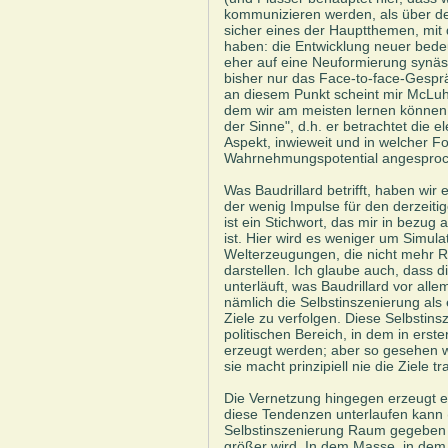
kommunizieren werden, als über d
sicher eines der Hauptthemen, mit
haben: die Entwicklung neuer bedeu
eher auf eine Neuformierung synäs
bisher nur das Face-to-face-Gesprä
an diesem Punkt scheint mir McLuh
dem wir am meisten lernen können, 
der Sinne", d.h. er betrachtet die 
Aspekt, inwieweit und in welcher 
Wahrnehmungspotential angesproc
Was Baudrillard betrifft, haben wir
der wenig Impulse für den derzeit
ist ein Stichwort, das mir in bezug
ist. Hier wird es weniger um Simul
Welterzeugungen, die nicht mehr 
darstellen. Ich glaube auch, dass
unterläuft, was Baudrillard vor all
nämlich die Selbstinszenierung al
Ziele zu verfolgen. Diese Selbstins
politischen Bereich, in dem in erst
erzeugt werden; aber so gesehen wa
sie macht prinzipiell nie die Ziele tr
Die Vernetzung hingegen erzeugt ei
diese Tendenzen unterlaufen kann 
Selbstinszenierung Raum gegeben 
größer wird. In dem Masse, in dem