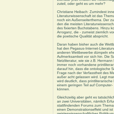
zuteil, oder geht es um mehr?
Christiane Heibach: Zumindest inne
Literaturwissenschaft ist das Thema 
noch ein Außenseiterthema. Der zum
den die meisten Literaturwissenschaf
des fixierten Buchstabens. Hinzu 
Arroganz, die - zumeist ziemlich vor
die poetische Qualität abspricht.
Daran haben bisher auch die Wettbe
hat den Pegasus-Internet-Literatur
anderen Wettbewerbe dümpeln eher
Aufmerksamkeit vor sich hin. Die 
Netzliteratur, wie sie z.B. Hermann 
immer noch vorhandene printlitera
darauf hin, dass die ontologische S
Frage nach der Verfasstheit des Me
außer acht gelassen wird. Legt ma
wird deutlich, dass printliterarisch
einem geringen Teil auf Computer- 
können.
Gleichzeitig aber geht es tatsächli
an zwei Universitäten, nämlich Erfur
stattfindenden Forums zum Thema di
einen Demonstrationseffekt und ist 
geisteswissenschaftliches Politikum.