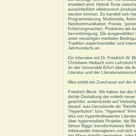
erweitert wird: Hybrid-Texte zwische
ausschließlich elektronisch produzie
werden können. Es handelt sich hi
Programmierung, Multimedia, Animat
Netzkommunikation: Poesie, 'poesi
Erfahrungmachen, Probieren als äs
hervorbringung. Die ausgewählten 
unter neuartigen medialen Bedingu
Tradition experimenteller und inte
Jahrhunderts an.
Ein Interview mit Dr. Friedrich W. B
Christiane Heibach vom Lehrstuhl f
an der Universität Erfurt über die 
Literatur und der Literaturwissens
Was erlebt ein Zuschauer auf der A
Friedrich Block: Wir haben bei der 
dichte Gestaltung der mittels neue
geachtet, andererseits auf Vielseiti
darauf, was hierzulande als "Netzlit
"Hyperfiction" bzw. "Hypertext" firmi
also von hypertextbasierter Literat
über hypermediale Projekte, die Bil
Simon Biggs' transformatives Werk 
miteinander interagieren und sich un
der Maus ständig verändern, ode