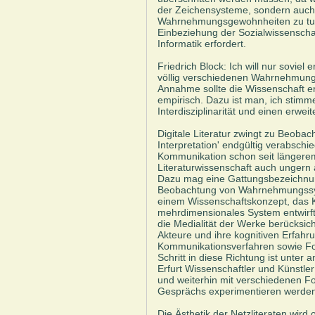
der Zeichensysteme, sondern auch 
Wahrnehmungsgewohnheiten zu tun
Einbeziehung der Sozialwissenscha
Informatik erfordert.
Friedrich Block: Ich will nur soviel
völlig verschiedenen Wahrnehmung
Annahme sollte die Wissenschaft e
empirisch. Dazu ist man, ich stimm
Interdisziplinarität und einen erwei
Digitale Literatur zwingt zu Beobac
Interpretation' endgültig verabschie
Kommunikation schon seit längerem
Literaturwissenschaft auch ungern 
Dazu mag eine Gattungsbezeichnung 
Beobachtung von Wahrnehmungssys
einem Wissenschaftskonzept, das Ku
mehrdimensionales System entwirft
die Medialität der Werke berücksic
Akteure und ihre kognitiven Erfahr
Kommunikationsverfahren sowie For
Schritt in diese Richtung ist unter
Erfurt Wissenschaftler und Künstl
und weiterhin mit verschiedenen F
Gesprächs experimentieren werden
Die Ästhetik der Netzliteraten wird 