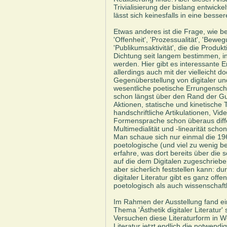
Trivialisierung der bislang entwic
lässt sich keinesfalls in eine bess
Etwas anderes ist die Frage, wie b
'Offenheit', 'Prozessualität', 'Bewegu
'Publikumsaktivität', die die Produ
Dichtung seit langem bestimmen, i
werden. Hier gibt es interessante 
allerdings auch mit der vielleicht 
Gegenüberstellung von digitaler und 
wesentliche poetische Errungensch
schon längst über den Rand der Gu
Aktionen, statische und kinetische 
handschriftliche Artikulationen, Vide
Formensprache schon überaus diffe
Multimedialität und -linearität scho
Man schaue sich nur einmal die 
poetologische (und viel zu wenig b
erfahre, was dort bereits über die 
auf die dem Digitalen zugeschrieb
aber sicherlich feststellen kann: d
digitaler Literatur gibt es ganz offe
poetologisch als auch wissenschaftl
Im Rahmen der Ausstellung fand e
Thema 'Ästhetik digitaler Literatur
Versuchen diese Literaturform in W
Literatur jetzt endlich die notwend