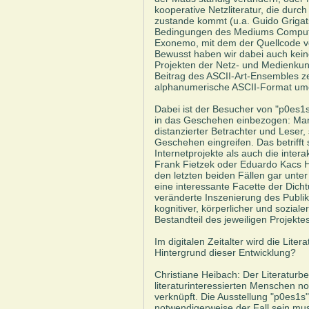
kooperative Netzliteratur, die durc
zustande kommt (u.a. Guido Grigats
Bedingungen des Mediums Computer
Exonemo, mit dem der Quellcode v
Bewusst haben wir dabei auch kei
Projekten der Netz- und Medienkun
Beitrag des ASCII-Art-Ensembles zei
alphanumerische ASCII-Format umc
Dabei ist der Besucher von "p0es1s
in das Geschehen einbezogen: Man 
distanzierter Betrachter und Leser,
Geschehen eingreifen. Das betrifft 
Internetprojekte als auch die intera
Frank Fietzek oder Eduardo Kacs Ho
den letzten beiden Fällen gar unter
eine interessante Facette der Dic
veränderte Inszenierung des Publik
kognitiver, körperlicher und sozial
Bestandteil des jeweiligen Projektes
Im digitalen Zeitalter wird die Liter
Hintergrund dieser Entwicklung?
Christiane Heibach: Der Literaturbe
literaturinteressierten Menschen 
verknüpft. Die Ausstellung "p0es1s"
notwendigerweise der Fall sein mus