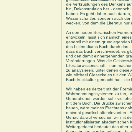
die Verkrustungen des Denkens auf
hin, Dekonstruktion her - dennoch i
haben. Es geht daher auch darum, 
Wissenschaftler, sondern auch der Ö
wecken, von dem die Literatur nur ei
An den neuen literarischen Formen
entwickeln, lässt sich nämlich eine
generell mit einem grundlegenden 
des Leitmediums Buch durch das L
dass das Buch verschwindet, es gib
und den damit einhergehenden gra
Veränderungen. Was die Geisteswis
Literaturwissenschaft - nun mache
zu analysieren, unter denen diese 
wie Michael Giesecke es für den W
Buchdruckkultur gemacht hat - die
Wir haben es derzeit mit der Formi
Wahrnehmungssystemen zu tun, un
Generationen werden sehr viel eher
mit dem Buch. Die Brücke zwischen
bauen, wäre meines Erachtens dahe
eminent gesellschaftsrelevanten - 
Genau darauf versuchen wir mit de
institutionalisierten akademische
Weitergedacht bedeutet das aber 
überschritten werden müssen, da wi