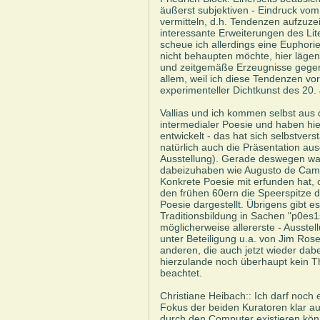
äußerst subjektiven - Eindruck vom "
vermitteln, d.h. Tendenzen aufzuzei
interessante Erweiterungen des Li
scheue ich allerdings eine Euphorie
nicht behaupten möchte, hier lägen
und zeitgemäße Erzeugnisse gegenw
allem, weil ich diese Tendenzen vo
experimenteller Dichtkunst des 20.
Vallias und ich kommen selbst aus 
intermedialer Poesie und haben hie
entwickelt - das hat sich selbstve
natürlich auch die Präsentation au
Ausstellung). Gerade deswegen war
dabeizuhaben wie Augusto de Camp
Konkrete Poesie mit erfunden hat, 
den frühen 60ern die Speerspitze d
Poesie dargestellt. Übrigens gibt 
Traditionsbildung in Sachen "p0es1s
möglicherweise allererste - Ausstell
unter Beteiligung u.a. von Jim Ro
anderen, die auch jetzt wieder dab
hierzulande noch überhaupt kein
beachtet.
Christiane Heibach:: Ich darf noch 
Fokus der beiden Kuratoren klar auf
durch den Computer existieren könn