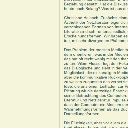
Beziehung gesetzt. Hat die Diskuss
heute noch Belang? Was ist aus d
Christiane Heibach: Zunächst einm
Ästhetik der Netzliteraten eigentlic
verschiedenen Formen von Internetl
Literatur sind sehr unterschiedlich,
Erscheinungsformen. Wir haben es 
tun, mit sehr divergenten Phänome
Das Problem der meisten Medientheo
dem orientieren, was in der Medien
das hat oft recht wenig mit den th
zu tun. Vilém Flusser legt den Foku
das Dialogische und sieht in der 
Möglichkeit, die einkanaligen Medie
aber die kommunikative Rückkopplu
zu weisen zugunsten des vernetzten
Idee, die uns einen Leitfaden zur V
Richtung wir die derzeitige Entwic
seiner Betrachtung des Computers k
Literatur und Netzliteratur Impulse
dass der Computer ein Medium der O
Wahrnehmungsformen als das Buch
Darstellungsformen.
Die Flüchtigkeit, aber vor allem d
(und Flusser behauptet hier, dass 