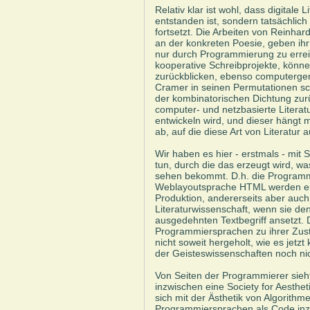
Relativ klar ist wohl, dass digitale 
entstanden ist, sondern tatsächlich a
fortsetzt. Die Arbeiten von Reinhard
an der konkreten Poesie, geben ihr
nur durch Programmierung zu errei
kooperative Schreibprojekte, können
zurückblicken, ebenso computergener
Cramer in seinen Permutationen schö
der kombinatorischen Dichtung zurü
computer- und netzbasierte Literat
entwickeln wird, und dieser hängt 
ab, auf die diese Art von Literatur a
Wir haben es hier - erstmals - mi
tun, durch die das erzeugt wird, w
sehen bekommt. D.h. die Programm
Weblayoutsprache HTML werden eine
Produktion, andererseits aber auc
Literaturwissenschaft, wenn sie de
ausgedehnten Textbegriff ansetzt.
Programmiersprachen zu ihrer Zustä
nicht soweit hergeholt, wie es jetzt
der Geisteswissenschaften noch nic
Von Seiten der Programmierer sieht
inzwischen eine Society for Aesthe
sich mit der Ästhetik von Algorith
Programmiersprachen als Code inzwi