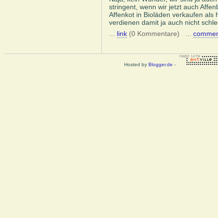
stringent, wenn wir jetzt auch Affenb
Affenkot in Bioläden verkaufen al
verdienen damit ja auch nicht schle
...
link
(0 Kommentare) ...
commen
Hosted by
Blogger.de
-